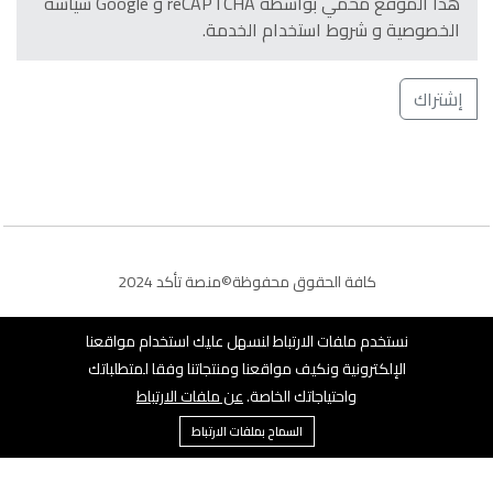
هذا الموقع محمي بواسطة reCAPTCHA و Google سياسة
الخصوصية و شروط استخدام الخدمة.
إشتراك
كافة الحقوق محفوظة©منصة تأكد 2024
نستخدم ملفات الارتباط لنسهل عليك استخدام مواقعنا
الإلكترونية ونكيف مواقعنا ومنتجاتنا وفقا لمتطلباتك
واحتياجاتك الخاصة.
عن ملفات الارتباط
إبقى على اتصال:
0
السماح بملفات الارتباط
الرئيسية
فئة
عربة التسوق
حساب