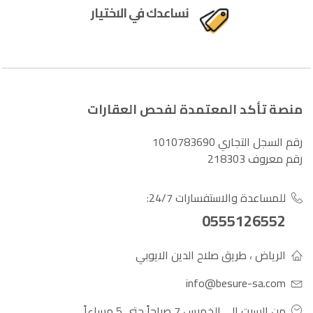
نساعدك في الاختيار
منصة تأكد المعتمدة لفحص العقارات
رقم السجل التجاري 1010783690
رقم معروف 218303
للمساعدة والاستفسارات 24/7:
0555126552
الرياض ، طريق صلاح الدين الايوبي
info@besure-sa.com
من السبت الي الخميس 7 صباحاً حتى 5 مساءاً