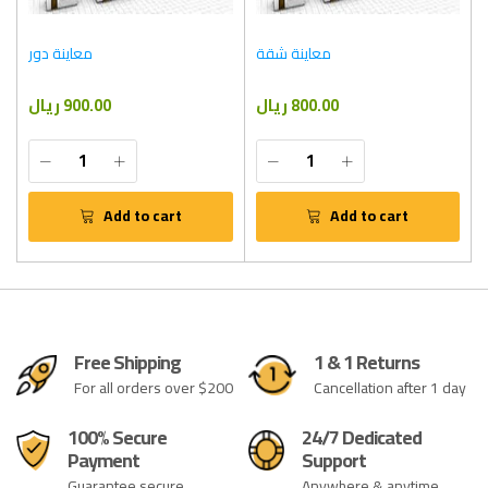
معاينة شقة
معاينة دور
800.00 ريال
900.00 ريال
Add to cart
Add to cart
Free Shipping
1 & 1 Returns
For all orders over $200
Cancellation after 1 day
100% Secure
24/7 Dedicated
Payment
Support
Guarantee secure
Anywhere & anytime