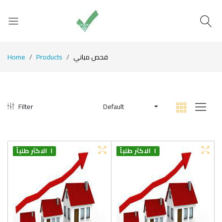
Home
Products
فحص مباني
Filter
Default
الافضل طلباً
جديد
الاكثر طلباً
الافضل طلباً
جديد
الاكثر طلباً